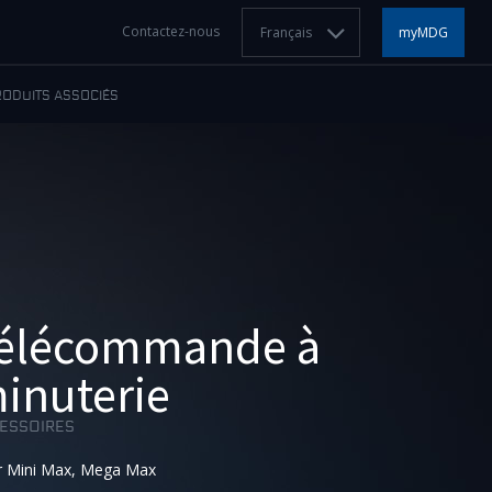
Contactez-nous
Français
myMDG
RODUITS ASSOCIÉS
élécommande à
inuterie
ESSOIRES
r Mini Max, Mega Max