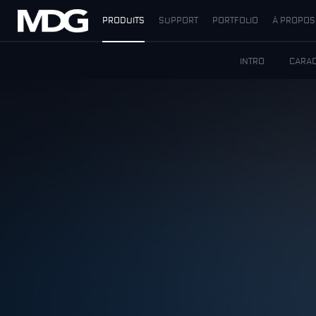
PRODUITS
SUPPORT
PORTFOLIO
À PROPOS
PRODUITS
INTRO
CARAC
SUPPORT
PORTFOLIO
À PROPOS
OÙ ACHETER
RENCONTREZ-NOUS
ACTUALITÉS
Contactez-nous
Français