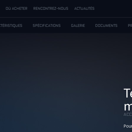
OÙ ACHETER
RENCONTREZ-NOUS
ACTUALITÉS
TÉRISTIQUES
SPÉCIFICATIONS
GALERIE
DOCUMENTS
P
T
m
ACC
Pou