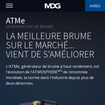
myMDG
PRODUITS
ATMe
GÉNÉRATEURS DE BRUME
SUPPORT
LA MEILLEURE BRUME
PORTFOLIO
SUR LE MARCHÉ...
VIENT DE S'AMÉLIORER
À PROPOS
OÙ ACHETER
L'
ATMe
, générateur de brume à haut rendement, est
APS
l'évolution de l'ATMOSPHERE
de renommée
RENCONTREZ-NOUS
mondiale, la norme dans l'industrie depuis plus de
deux décennies.
ACTUALITÉS
Contactez-nous