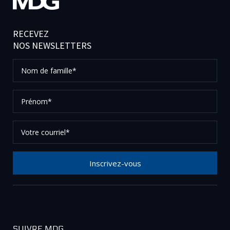
RECEVEZ
NOS NEWSLETTERS
Nom
de
famille*
Prénom*
Votre
courriel*
Inscrivez-vous
Merci de votre inscription à notre newsletter, vérifier
vos courriels afin de confirmer votre demande.
SUIVRE MDG