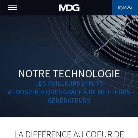
myMDG
PRODUITS
SUPPORT
PORTFOLIO
À PROPOS
NOTRE TECHNOLOGIE
LES MEILLEURS EFFETS
OÙ ACHETER
ATMOSPHÉRIQUES GRÂCE À DE MEILLEURS
GÉNÉRATEURS
RENCONTREZ-NOUS
ACTUALITÉS
Contactez-nous
LA DIFFÉRENCE AU COEUR DE