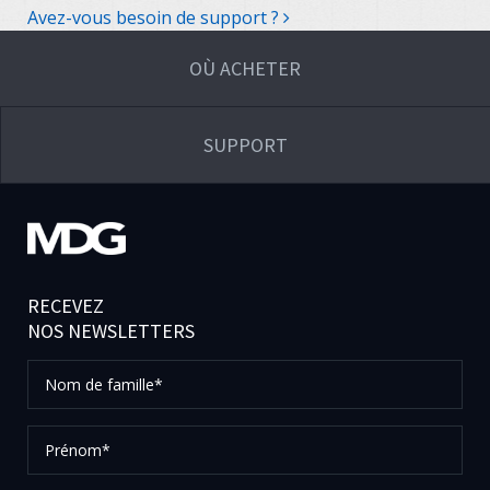
Avez-vous besoin de support ?
OÙ ACHETER
SUPPORT
RECEVEZ
NOS NEWSLETTERS
Nom
de
famille*
Prénom*