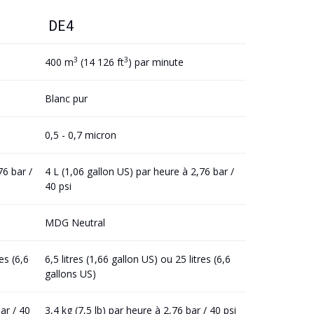
DE4
3
3
400 m
(14 126 ft
) par minute
Blanc pur
0,5 - 0,7 micron
76 bar /
4 L (1,06 gallon US) par heure à 2,76 bar /
40 psi
MDG Neutral
es (6,6
6,5 litres (1,66 gallon US) ou 25 litres (6,6
gallons US)
ar / 40
3,4 kg (7,5 lb) par heure à 2,76 bar / 40 psi