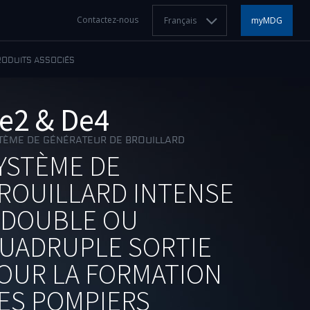
Contactez-nous
Français
myMDG
RODUITS ASSOCIÉS
e2 & De4
TÈME DE GÉNÉRATEUR DE BROUILLARD
YSTÈME DE
ROUILLARD INTENSE
 DOUBLE OU
UADRUPLE SORTIE
OUR LA FORMATION
ES POMPIERS