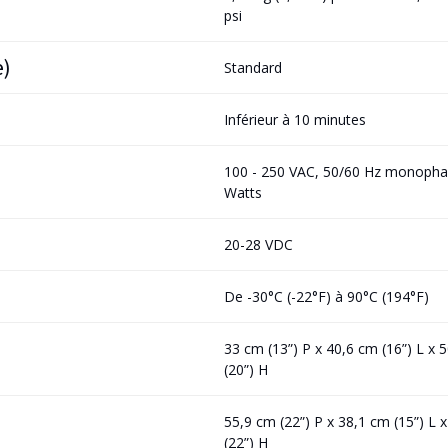
psi
e)
Standard
Inférieur à 10 minutes
100 - 250 VAC, 50/60 Hz monopha
Watts
20-28 VDC
De -30°C (-22°F) à 90°C (194°F)
33 cm (13”) P x 40,6 cm (16”) L x 
(20”) H
55,9 cm (22”) P x 38,1 cm (15”) L 
(22”) H