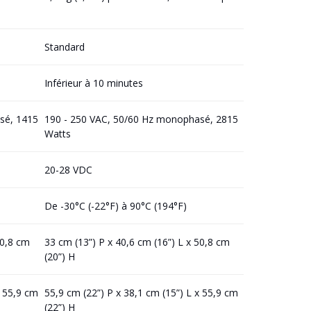
Standard
Inférieur à 10 minutes
sé, 1415
190 - 250 VAC, 50/60 Hz monophasé, 2815
Watts
20-28 VDC
De -30°C (-22°F) à 90°C (194°F)
50,8 cm
33 cm (13”) P x 40,6 cm (16”) L x 50,8 cm
(20”) H
x 55,9 cm
55,9 cm (22”) P x 38,1 cm (15”) L x 55,9 cm
(22”) H