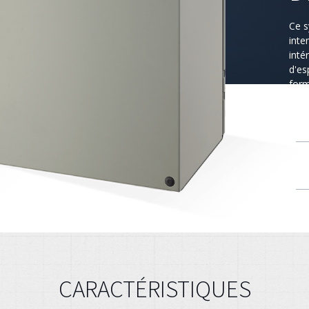
Ce s
inte
inté
d'es
form
CARACTÉRISTIQUES