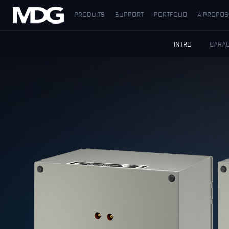
PRODUITS
SUPPORT
PORTFOLIO
À PROPOS
PRODUITS
INTRO
CARAC
SUPPORT
PORTFOLIO
À PROPOS
OÙ ACHETER
RENCONTREZ-NOUS
ACTUALITÉS
Contactez-nous
Français