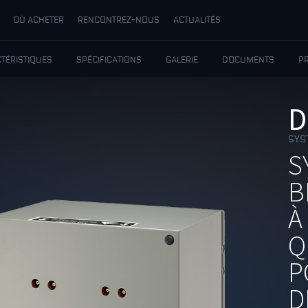
OÙ ACHETER
RENCONTREZ-NOUS
ACTUALITÉS
TÉRISTIQUES
SPÉCIFICATIONS
GALERIE
DOCUMENTS
P
D
SYS
S
B
À
Q
P
D