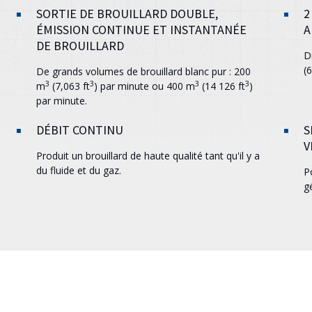
SORTIE DE BROUILLARD DOUBLE,
2
ÉMISSION CONTINUE ET INSTANTANÉE
A
DE BROUILLARD
D
(6
De grands volumes de brouillard blanc pur : 200
3
3
3
3
m
(7,063 ft
) par minute ou 400 m
(14 126 ft
)
par minute.
DÉBIT CONTINU
S
V
Produit un brouillard de haute qualité tant qu'il y a
du fluide et du gaz.
P
g