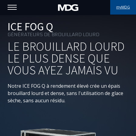
myMDG
PRODUITS
ICE FOG Q
GÉNÉRATEURS DE BROUILLARD LOURD
SUPPORT
LE BROUILLARD LOURD
PORTFOLIO
LE PLUS DENSE QUE
VOUS AYEZ JAMAIS VU
À PROPOS
OÙ ACHETER
Notre ICE FOG Q à rendement élevé crée un épais
brouillard lourd et dense, sans l'utilisation de glace
RENCONTREZ-NOUS
sèche, sans aucun résidu.
ACTUALITÉS
Contactez-nous