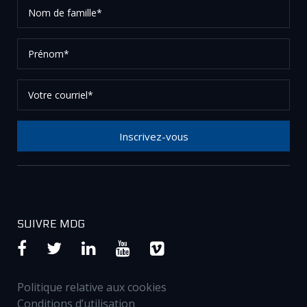
Nom
de
famille*
Prénom*
Votre
courriel*
Inscrivez-vous
Merci de votre inscription à notre newsletter, vérifier
vos courriels afin de confirmer votre demande.
SUIVRE MDG
Politique relative aux cookies
Conditions d’utilisation