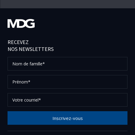
RECEVEZ
NOS NEWSLETTERS
Nom
de
famille*
Prénom*
Votre
courriel*
Inscrivez-vous
Merci de votre inscription à notre newsletter, vérifier