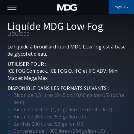
myMDG
PRODUITS
Liquide MDG Low Fog
LIQUIDES
SUPPORT
Le liquide à brouillard lourd MDG Low Fog est à base
PORTFOLIO
de glycol et d'eau.
UTILISER POUR :
À PROPOS
ICE FOG Compack, ICE FOG Q, IFQ et IFC ADV, Mini
Max et Mega Max.
OÙ ACHETER
DISPONIBLE DANS LES FORMATS SUIVANTS :
Bidon de 2,5 litres (84,5 oz / 0,66 gallon US) (boîte
RENCONTREZ-NOUS
de 6)
Bidon de 5 litres (1,32 gallon US) (boîte de 4)
ACTUALITÉS
Bidon de 20 litres (5,3 gallon US)
Baril de 200 litres (53 gallon US)
Contactez-nous
Conteneur de 1 000 litres (264 gallon US)