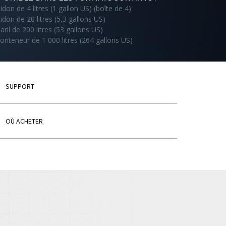
idon de 4 litres (1 gallon US) (boîte de 4)
idon de 20 litres (5,3 gallons US)
aril de 200 litres (53 gallons US)
onteneur de 1 000 litres (264 gallons US)
SUPPORT
OÙ ACHETER