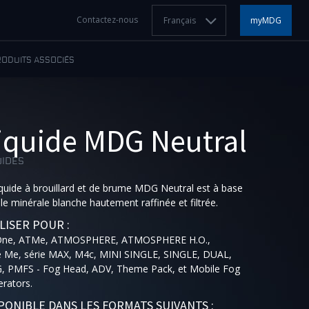
Contactez-nous
Français
myMDG
RODUITS ASSOCIÉS
iquide MDG Neutral
UIDES
iquide à brouillard et de brume MDG Neutral est à base
ile minérale blanche hautement raffinée et filtrée.
LISER POUR :
One, ATMe, ATMOSPHERE, ATMOSPHERE H.O.,
e Me, série MAX, M4c, MINI SINGLE, SINGLE, DUAL,
 PMFS - Fog Head, ADV, Theme Pack, et Mobile Fog
rators.
PONIBLE DANS LES FORMATS SUIVANTS :