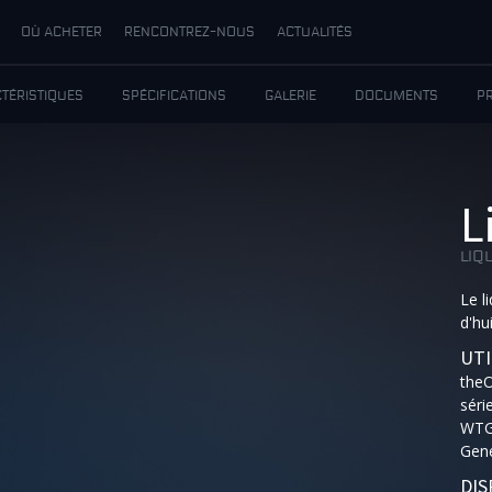
OÙ ACHETER
RENCONTREZ-NOUS
ACTUALITÉS
TÉRISTIQUES
SPÉCIFICATIONS
GALERIE
DOCUMENTS
P
L
LIQ
Le l
d'hu
UTI
the
séri
WTG,
Gene
DIS