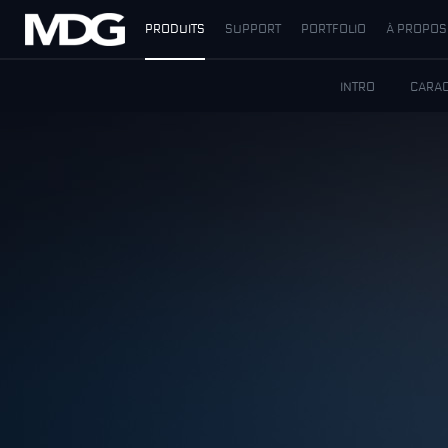
PRODUITS
SUPPORT
PORTFOLIO
À PROPOS
PRODUITS
INTRO
CARAC
SUPPORT
PORTFOLIO
À PROPOS
OÙ ACHETER
RENCONTREZ-NOUS
ACTUALITÉS
Contactez-nous
Français