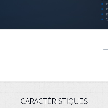
B
B
B
C
CARACTÉRISTIQUES