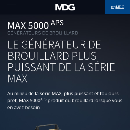
myMDG
APS
PRODUITS
MAX 5000
GÉNÉRATEURS DE BROUILLARD
SUPPORT
LE GÉNÉRATEUR DE
PORTFOLIO
BROUILLARD PLUS
PUISSANT DE LA SÉRIE
À PROPOS
MAX
OÙ ACHETER
Au milieu de la série MAX, plus puissant et toujours
RENCONTREZ-NOUS
APS
prêt, MAX 5000
produit du brouillard lorsque vous
en avez besoin.
ACTUALITÉS
Contactez-nous