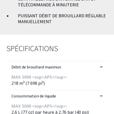
TÉLÉCOMMANDE À MINUTERIE
PUISSANT DÉBIT DE BROUILLARD RÉGLABLE
MANUELLEMENT
SPÉCIFICATIONS
Débit de brouillard maximun
MAX 5000 <sup>APS</sup>:
3
3
218 m
(7 698 pi
)
Consommation de liquide
MAX 5000 <sup>APS</sup>:
2,6 L (77 oz) par heure à 2,76 bar (40 psi)