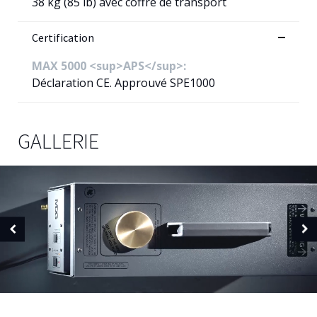
38 kg (85 lb) avec coffre de transport
Certification
MAX 5000 <sup>APS</sup>:
Déclaration CE. Approuvé SPE1000
GALLERIE