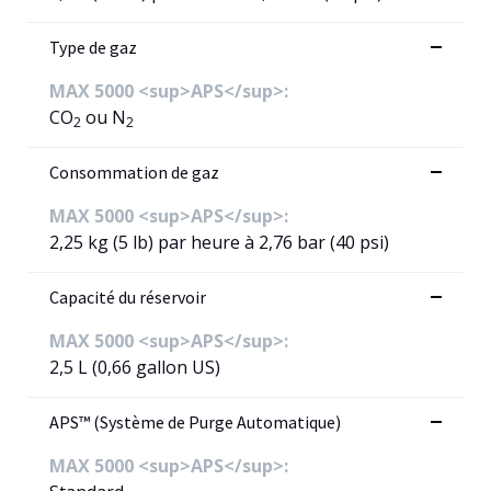
Type de gaz
MAX 5000 <sup>APS</sup>:
CO
ou N
2
2
Consommation de gaz
MAX 5000 <sup>APS</sup>:
2,25 kg (5 lb) par heure à 2,76 bar (40 psi)
Capacité du réservoir
MAX 5000 <sup>APS</sup>:
2,5 L (0,66 gallon US)
APS™ (Système de Purge Automatique)
MAX 5000 <sup>APS</sup>: