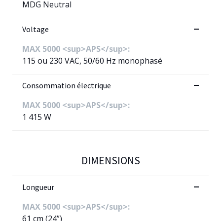
MDG Neutral
Voltage
MAX 5000 <sup>APS</sup>:
115 ou 230 VAC, 50/60 Hz monophasé
Consommation électrique
MAX 5000 <sup>APS</sup>:
1 415 W
DIMENSIONS
Longueur
MAX 5000 <sup>APS</sup>:
61 cm (24”)