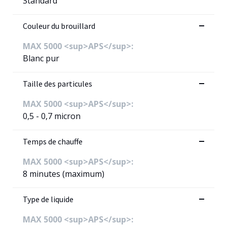
Standard
Couleur du brouillard
MAX 5000 <sup>APS</sup>:
Blanc pur
Taille des particules
MAX 5000 <sup>APS</sup>:
0,5 - 0,7 micron
Temps de chauffe
MAX 5000 <sup>APS</sup>:
8 minutes (maximum)
Type de liquide
MAX 5000 <sup>APS</sup>: