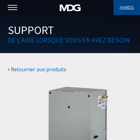
myMDG
PRODUITS
SUPPORT
DE L'AIDE LORSQUE VOUS EN AVEZ BESOIN
SUPPORT
PORTFOLIO
Retourner aux produits
À PROPOS
OÙ ACHETER
RENCONTREZ-NOUS
ACTUALITÉS
Contactez-nous