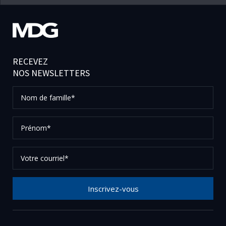
RECEVEZ
NOS NEWSLETTERS
Nom
de
famille*
Prénom*
Votre
courriel*
Inscrivez-vous
Merci de votre inscription à notre newsletter, vérifier
vos courriels afin de confirmer votre demande.