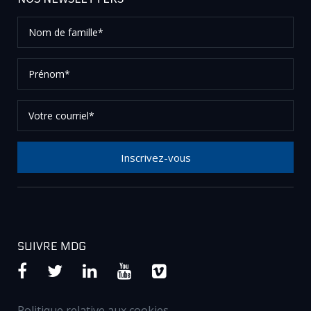
Nom
de
famille*
Prénom*
Votre
courriel*
Inscrivez-vous
Merci de votre inscription à notre newsletter, vérifier
vos courriels afin de confirmer votre demande.
SUIVRE MDG
Politique relative aux cookies