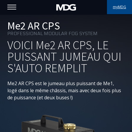
myMDG
PRODUITS
Me2 AR CPS
PROFESSIONAL MODULAR FOG SYSTEM
SUPPORT
VOICI
Me2 AR CPS
, LE
PORTFOLIO
PUISSANT JUMEAU QUI
S'AUTO REMPLIT
À PROPOS
OÙ ACHETER
Me2
AR CPS est le jumeau plus puissant de
Me1
,
logé dans le même châssis, mais avec deux fois plus
RENCONTREZ-NOUS
de puissance (et deux buses !)
ACTUALITÉS
Contactez-nous