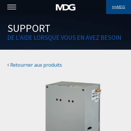
myMDG
PRODUITS
SUPPORT
DE L'AIDE LORSQUE VOUS EN AVEZ BESOIN
SUPPORT
PORTFOLIO
Retourner aux produits
À PROPOS
OÙ ACHETER
RENCONTREZ-NOUS
ACTUALITÉS
Contactez-nous