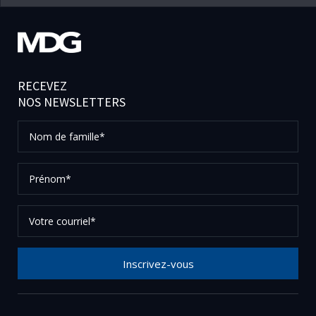
RECEVEZ
NOS NEWSLETTERS
Nom
de
famille*
Prénom*
Votre
courriel*
Inscrivez-vous
Merci de votre inscription à notre newsletter, vérifier
vos courriels afin de confirmer votre demande.