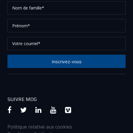
Nom
de
famille*
Prénom*
Votre
courriel*
Inscrivez-vous
Merci de votre inscription à notre newsletter, vérifier
vos courriels afin de confirmer votre demande.
SUIVRE MDG
Politique relative aux cookies