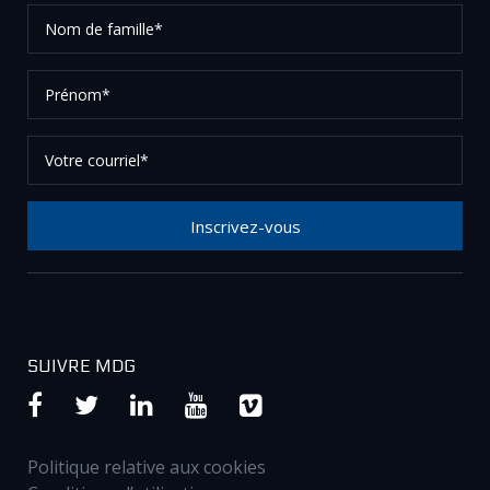
Nom
de
famille*
Prénom*
Votre
courriel*
Inscrivez-vous
Merci de votre inscription à notre newsletter, vérifier
vos courriels afin de confirmer votre demande.
SUIVRE MDG
Politique relative aux cookies