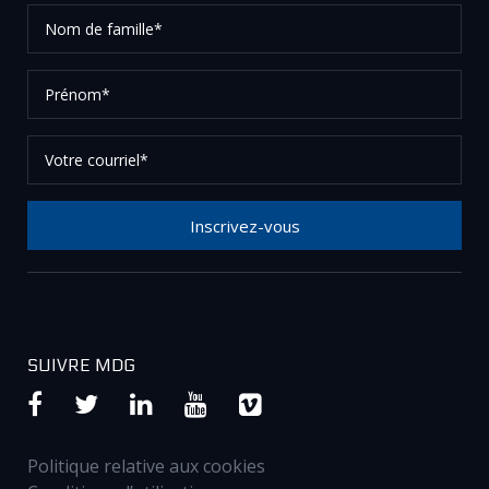
Nom
de
famille*
Prénom*
Votre
courriel*
Inscrivez-vous
Merci de votre inscription à notre newsletter, vérifier
vos courriels afin de confirmer votre demande.
SUIVRE MDG
Politique relative aux cookies