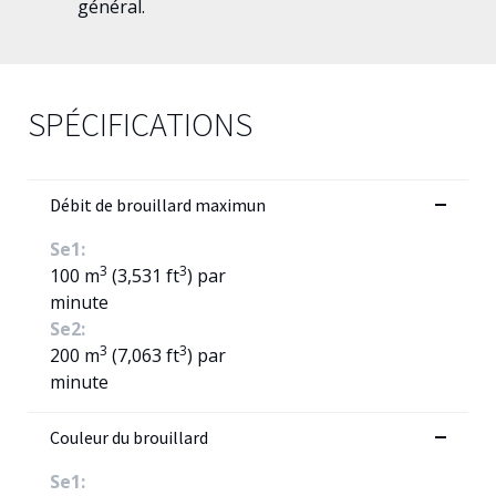
général.
SPÉCIFICATIONS
Débit de brouillard maximun
Se1:
3
3
100 m
(3,531 ft
) par
minute
Se2:
3
3
200 m
(7,063 ft
) par
minute
Couleur du brouillard
Se1: