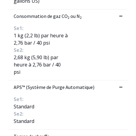
gallons US)
Consommation de gaz CO
ou N
2
2
Se1:
1 kg (2,2 lb) par heure à
2,76 bar / 40 psi
Se2:
2,68 kg (5,90 lb) par
heure à 2,76 bar / 40
psi
APS™ (Système de Purge Automatique)
Se1:
Standard
Se2:
Standard