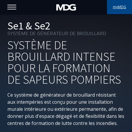
myMDG
PRODUITS
Se1 & Se2
SYSTÈME DE GÉNÉRATEUR DE BROUILLARD
SUPPORT
SYSTÈME DE
PORTFOLIO
BROUILLARD INTENSE
POUR LA FORMATION
À PROPOS
DE SAPEURS POMPIERS
OÙ ACHETER
Ce système de générateur de brouillard résistant
RENCONTREZ-NOUS
aux intempéries est conçu pour une installation
murale intérieure ou extérieure permanente, afin de
ACTUALITÉS
donner plus d'espace dégagé et de flexibilité dans les
centres de formation de lutte contre les incendies.
Contactez-nous