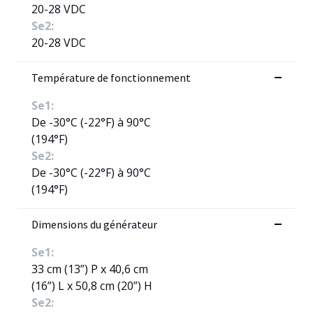
20-28 VDC
Se2:
20-28 VDC
Température de fonctionnement
Se1:
De -30°C (-22°F) à 90°C
(194°F)
Se2:
De -30°C (-22°F) à 90°C
(194°F)
Dimensions du générateur
Se1:
33 cm (13”) P x 40,6 cm
(16”) L x 50,8 cm (20”) H
Se2: