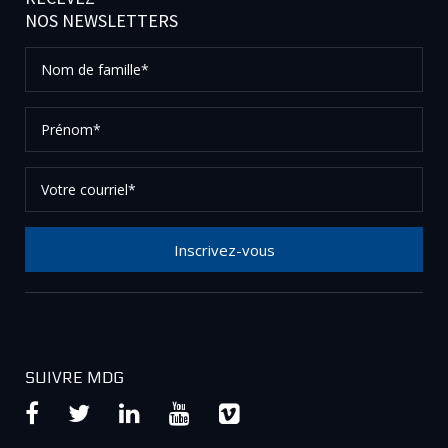
NOS NEWSLETTERS
Nom
de
famille*
Prénom*
Votre
courriel*
Inscrivez-vous
Merci de votre inscription à notre newsletter, vérifier
vos courriels afin de confirmer votre demande.
SUIVRE MDG