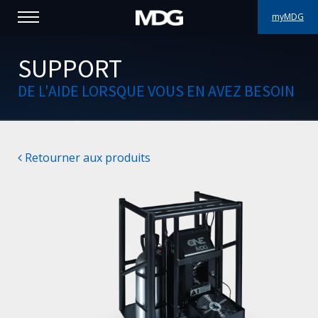
myMDG
PRODUITS
SUPPORT
DE L'AIDE LORSQUE VOUS EN AVEZ BESOIN
SUPPORT
PORTFOLIO
Retourner aux produits
À PROPOS
OÙ ACHETER
RENCONTREZ-NOUS
ACTUALITÉS
Contactez-nous