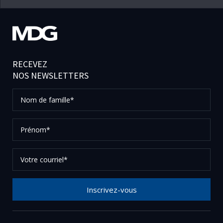
RECEVEZ
NOS NEWSLETTERS
Nom
de
famille*
Prénom*
Votre
courriel*
Inscrivez-vous
Merci de votre inscription à notre newsletter, vérifier
vos courriels afin de confirmer votre demande.