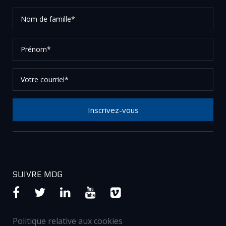
Nom
de
famille*
Prénom*
Votre
courriel*
Inscrivez-vous
Merci de votre inscription à notre newsletter, vérifier
vos courriels afin de confirmer votre demande.
SUIVRE MDG
Politique relative aux cookies