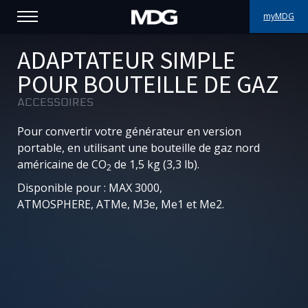
myMDG
PRODUITS
ADAPTATEUR SIMPLE
POUR BOUTEILLE DE GAZ
SUPPORT
ACCESSOIRES
PORTFOLIO
Pour convertir votre générateur en version
portable, en utilisant une bouteille de gaz nord
À PROPOS
américaine de CO
de 1,5 kg (3,3 lb).
2
Disponible pour : MAX 3000,
OÙ ACHETER
ATMOSPHERE,
ATMe
,
M3e
,
Me1 et
Me2.
RENCONTREZ-NOUS
ACTUALITÉS
Contactez-nous