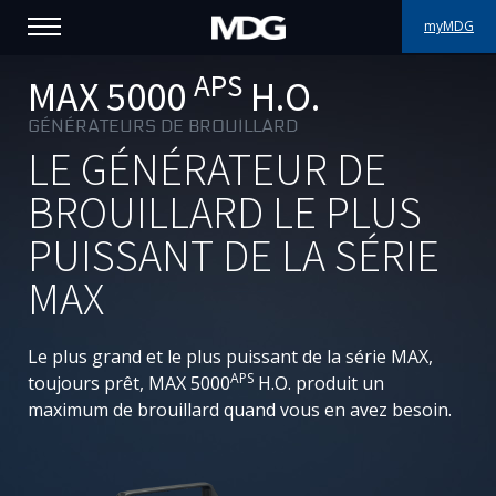
myMDG
APS
PRODUITS
MAX 5000
H.O.
GÉNÉRATEURS DE BROUILLARD
SUPPORT
LE GÉNÉRATEUR DE
PORTFOLIO
BROUILLARD LE PLUS
PUISSANT DE LA SÉRIE
À PROPOS
MAX
OÙ ACHETER
Le plus grand et le plus puissant de la série MAX,
RENCONTREZ-NOUS
APS
toujours prêt, MAX 5000
H.O. produit un
maximum de brouillard quand vous en avez besoin.
ACTUALITÉS
Contactez-nous