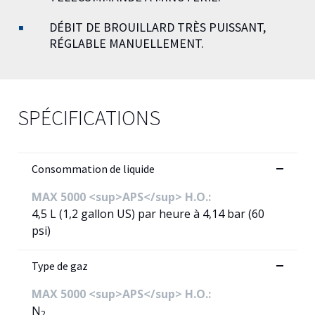
DÉBIT DE BROUILLARD TRÈS PUISSANT,
RÉGLABLE MANUELLEMENT.
SPÉCIFICATIONS
Consommation de liquide
MAX 5000 <sup>APS</sup> H.O.:
4,5 L (1,2 gallon US) par heure à 4,14 bar (60
psi)
Type de gaz
MAX 5000 <sup>APS</sup> H.O.:
N
2