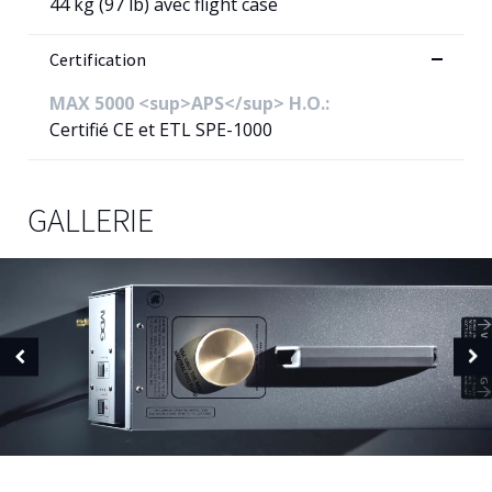
44 kg (97 lb) avec flight case
Certification
MAX 5000 <sup>APS</sup> H.O.:
Certifié CE et ETL SPE-1000
GALLERIE