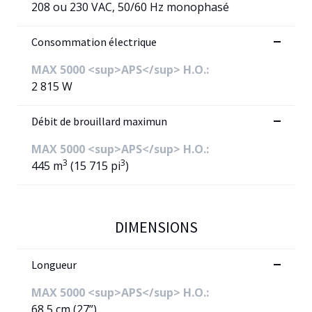
208 ou 230 VAC, 50/60 Hz monophasé
Consommation électrique
MAX 5000 <sup>APS</sup> H.O.:
2 815 W
Débit de brouillard maximun
MAX 5000 <sup>APS</sup> H.O.:
3
3
445 m
(15 715 pi
)
DIMENSIONS
Longueur
MAX 5000 <sup>APS</sup> H.O.:
68,5 cm (27”)