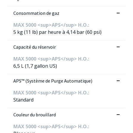
Consommation de gaz
MAX 5000 <sup>APS</sup> H.O.:
5 kg (11 lb) par heure à 4,14 bar (60 psi)
Capacité du réservoir
MAX 5000 <sup>APS</sup> H.O.:
6,5 L (1,7 gallon US)
APS™ (Système de Purge Automatique)
MAX 5000 <sup>APS</sup> H.O.:
Standard
Couleur du brouillard
MAX 5000 <sup>APS</sup> H.O.: