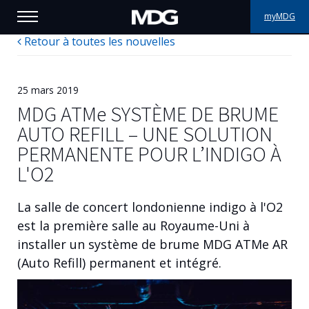
myMDG
Retour à toutes les nouvelles
PRODUITS
SUPPORT
25 mars 2019
MDG
ATMe
SYSTÈME DE BRUME
PORTFOLIO
AUTO REFILL – UNE SOLUTION
PERMANENTE POUR L’INDIGO À
À PROPOS
L'O2
OÙ ACHETER
La salle de concert londonienne indigo à l'O2
RENCONTREZ-NOUS
est la première salle au Royaume-Uni à
installer un système de brume MDG ATMe AR
ACTUALITÉS
(Auto Refill) permanent et intégré.
Contactez-nous