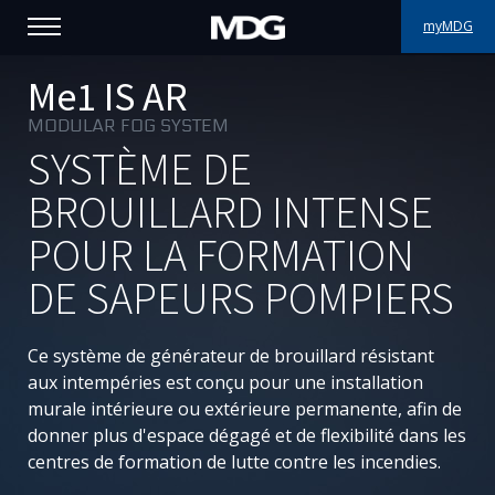
myMDG
PRODUITS
Me1 IS AR
MODULAR FOG SYSTEM
SUPPORT
SYSTÈME DE
PORTFOLIO
BROUILLARD INTENSE
POUR LA FORMATION
À PROPOS
DE SAPEURS POMPIERS
OÙ ACHETER
Ce système de générateur de brouillard résistant
RENCONTREZ-NOUS
aux intempéries est conçu pour une installation
murale intérieure ou extérieure permanente, afin de
ACTUALITÉS
donner plus d'espace dégagé et de flexibilité dans les
centres de formation de lutte contre les incendies.
Contactez-nous