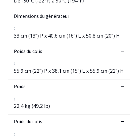
De -30°C (-22°F) à 90°C (194°F)
Dimensions du générateur
:
33 cm (13”) P x 40,6 cm (16”) L x 50,8 cm (20”) H
Poids du colis
:
55,9 cm (22”) P x 38,1 cm (15”) L x 55,9 cm (22”) H
Poids
:
22,4 kg (49,2 lb)
Poids du colis
: