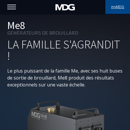
myMDG
PRODUITS
Me8
GÉNÉRATEURS DE BROUILLARD
SUPPORT
LA FAMILLE S'AGRANDIT
PORTFOLIO
!
À PROPOS
Le plus puissant de la famille Me, avec ses huit buses
de sortie de brouillard, Me8 produit des résultats
OÙ ACHETER
exceptionnels sur une vaste échelle.
RENCONTREZ-NOUS
ACTUALITÉS
Contactez-nous