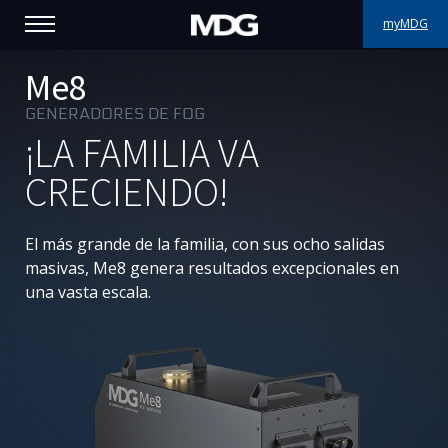
myMDG
PRODUCTOS
Me8
GENERADORES DE FOG
ASISTENCIA
¡LA FAMILIA VA
PORFOLIO
CRECIENDO!
ACERCA DE MDG
El más grande de la familia, con sus ocho salidas
masivas, Me8 genera resultados excepcionales en
DÓNDE COMPRAR
una vasta escala.
VISÍTENOS
NOTICIAS
Contáctenos