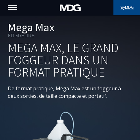
myMDG
PRODUITS
Mega Max
FOGGEURS
SUPPORT
MEGA MAX, LE GRAND
PORTFOLIO
FOGGEUR DANS UN
FORMAT PRATIQUE
À PROPOS
OÙ ACHETER
De format pratique, Mega Max est un foggeur à
deux sorties, de taille compacte et portatif.
RENCONTREZ-NOUS
ACTUALITÉS
Contactez-nous