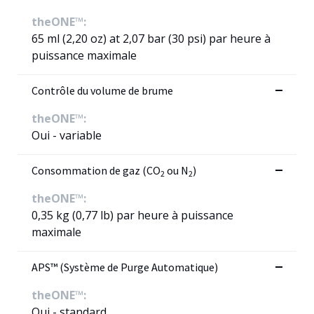
theONE™:
65 ml (2,20 oz) at 2,07 bar (30 psi) par heure à
puissance maximale
Contrôle du volume de brume
theONE™:
Oui - variable
Consommation de gaz (CO
ou N
)
2
2
theONE™:
0,35 kg (0,77 lb) par heure à puissance
maximale
APS™ (Système de Purge Automatique)
theONE™:
Oui - standard