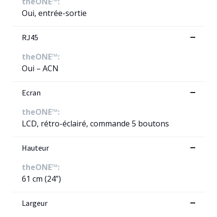
theONE™:
Oui, entrée-sortie
RJ45
theONE™:
Oui – ACN
Ecran
theONE™:
LCD, rétro-éclairé, commande 5 boutons
Hauteur
theONE™:
61 cm (24”)
Largeur