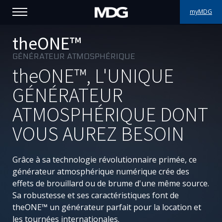
myMDG
PRODUITS
theONE™
GÉNÉRATEUR ATMOSPHÉRIQUE
SUPPORT
theONE™
, L'UNIQUE
PORTFOLIO
GÉNÉRATEUR
ATMOSPHÉRIQUE DONT
À PROPOS
VOUS AUREZ BESOIN
OÙ ACHETER
Grâce à sa technologie révolutionnaire primée, ce
RENCONTREZ-NOUS
générateur atmosphérique numérique crée des
effets de brouillard ou de brume d'une même source.
ACTUALITÉS
Sa robustesse et ses caractéristiques font de
theONE™
un générateur parfait pour la location et
Contactez-nous
les tournées internationales.