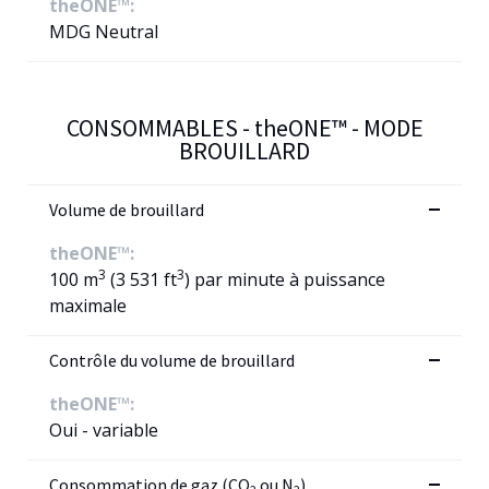
theONE™:
MDG Neutral
CONSOMMABLES -
theONE™
- MODE
BROUILLARD
Volume de brouillard
theONE™:
3
3
100 m
(3 531 ft
) par minute à puissance
maximale
Contrôle du volume de brouillard
theONE™:
Oui - variable
Consommation de gaz (CO
ou N
)