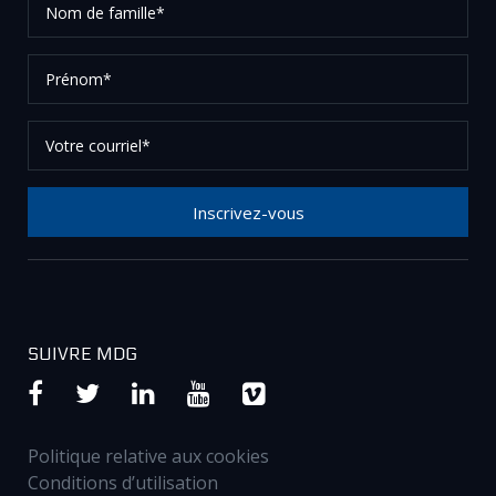
de
famille*
Prénom*
Votre
courriel*
Inscrivez-vous
Merci de votre inscription à notre newsletter, vérifier
vos courriels afin de confirmer votre demande.
SUIVRE MDG
Politique relative aux cookies
Conditions d’utilisation