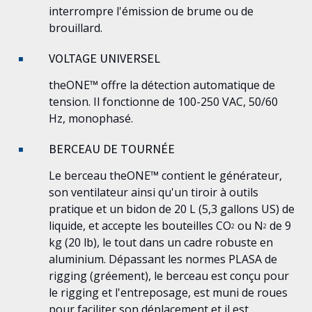
interrompre l'émission de brume ou de
brouillard.
VOLTAGE UNIVERSEL
theONE™
offre la détection automatique de
tension. Il fonctionne de 100-250 VAC, 50/60
Hz, monophasé.
BERCEAU DE TOURNÉE
Le berceau
theONE™
contient le générateur,
son ventilateur ainsi qu'un tiroir à outils
pratique et un bidon de 20 L (5,3 gallons US) de
liquide, et accepte les bouteilles CO
ou N
de 9
2
2
kg (20 lb), le tout dans un cadre robuste en
aluminium. Dépassant les normes PLASA de
rigging (gréement), le berceau est conçu pour
le rigging et l'entreposage, est muni de roues
pour faciliter son déplacement et il est