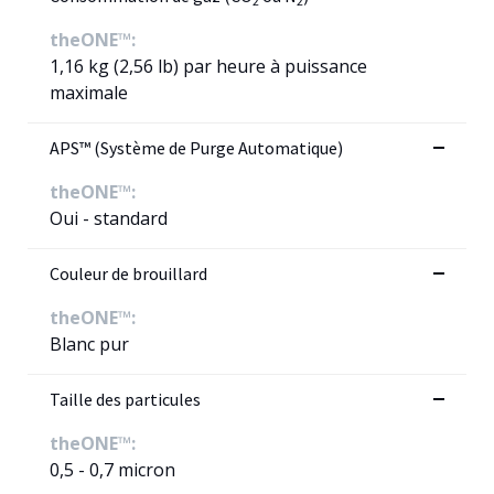
2
2
theONE™:
1,16 kg (2,56 lb) par heure à puissance
maximale
APS™ (Système de Purge Automatique)
theONE™:
Oui - standard
Couleur de brouillard
theONE™:
Blanc pur
Taille des particules
theONE™:
0,5 - 0,7 micron