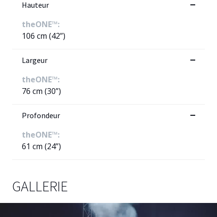
Hauteur
theONE™:
106 cm (42”)
Largeur
theONE™:
76 cm (30”)
Profondeur
theONE™:
61 cm (24”)
GALLERIE