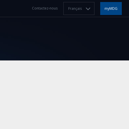
Contactez-nous
Français
myMDG