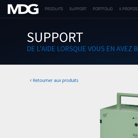
PRODUITS
SUPPORT
PORTFOLIO
À PROPOS
PRODUITS
SUPPORT
SUPPORT
DE L'AIDE LORSQUE VOUS EN AVEZ 
PORTFOLIO
À PROPOS
Retourner aux produits
OÙ ACHETER
RENCONTREZ-NOUS
ACTUALITÉS
Contactez-nous
Français