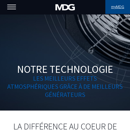
myMDG
PRODUITS
SUPPORT
PORTFOLIO
À PROPOS
NOTRE TECHNOLOGIE
LES MEILLEURS EFFETS
OÙ ACHETER
ATMOSPHÉRIQUES GRÂCE À DE MEILLEURS
GÉNÉRATEURS
RENCONTREZ-NOUS
ACTUALITÉS
Contactez-nous
LA DIFFÉRENCE AU COEUR DE