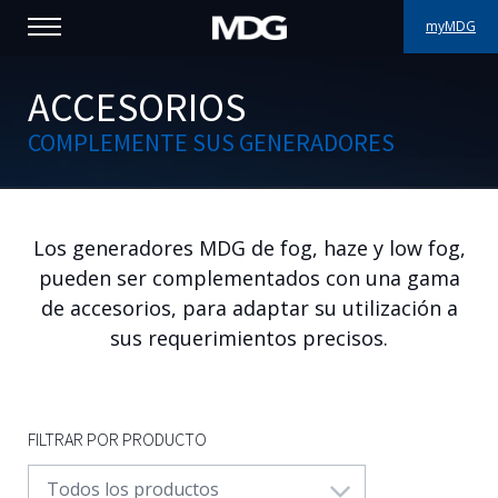
myMDG
PRODUCTOS
ACCESORIOS
COMPLEMENTE SUS GENERADORES
ASISTENCIA
PORFOLIO
Los generadores MDG de fog, haze y low fog,
ACERCA DE MDG
pueden ser complementados con una gama
DÓNDE COMPRAR
de accesorios, para adaptar su utilización a
sus requerimientos precisos.
VISÍTENOS
NOTICIAS
FILTRAR POR PRODUCTO
Contáctenos
Todos los productos