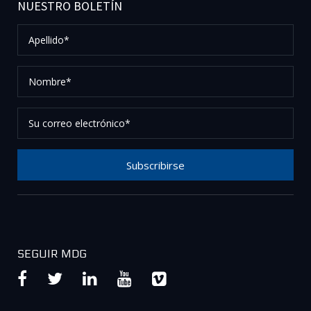
NUESTRO BOLETÍN
Apellido*
Nombre*
Su
correo
electrónico*
Subscribirse
Gracias por suscribirse a nuestro boletín, por favor
revise su correo electrónico para confirmar su
solicitud.
SEGUIR MDG