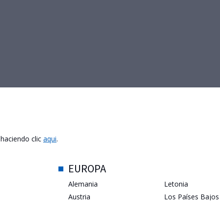
 haciendo clic
aqui
.
EUROPA
Alemania
Letonia
Austria
Los Países Bajos
bes Unidos
Bélgica
Luxemburgo