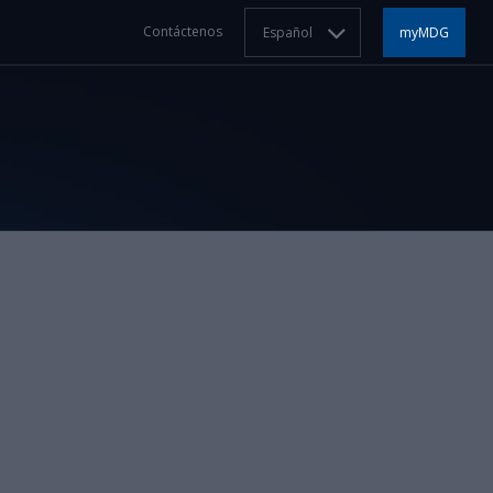
Contáctenos
Español
myMDG