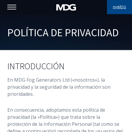
myMDG
PRODUCTOS
POLÍTICA DE PRIVACIDAD
ASISTENCIA
PORFOLIO
INTRODUCCIÓN
ACERCA DE MDG
En MDG Fog Generators Ltd («nosotros»), la
DÓNDE COMPRAR
privacidad y la seguridad de la información son
prioridades.
VISÍTENOS
En consecuencia, adoptamos esta política de
NOTICIAS
privacidad (la «Política») que trata sobre la
protección de la Información Personal (tal como se
Contáctenos
define a continuación) recopilada de los usuarios del