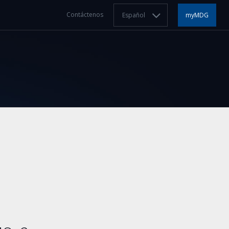
Contáctenos
Español
myMDG