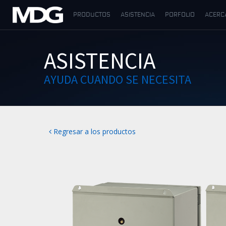
PRODUCTOS
ASISTENCIA
PORFOLIO
ACERC
PRODUCTOS
ASISTENCIA
ASISTENCIA
AYUDA CUANDO SE NECESITA
PORFOLIO
ACERCA DE MDG
Regresar a los productos
DÓNDE COMPRAR
VISÍTENOS
NOTICIAS
Contáctenos
Español