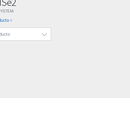
MSe2
SYSTEM
oducto
ducto