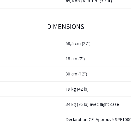
45,4 dB (A) à 1 m (3.3 ft)
DIMENSIONS
68,5 cm (27”)
18 cm (7”)
30 cm (12”)
19 kg (42 lb)
34 kg (76 lb) avec flight case
Déclaration CE. Approuvé SPE100