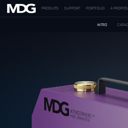
PRODUITS
SUPPORT
PORTFOLIO
À PROPOS
PRODUITS
INTRO
CARAC
SUPPORT
PORTFOLIO
À PROPOS
OÙ ACHETER
RENCONTREZ-NOUS
ACTUALITÉS
Contactez-nous
Français