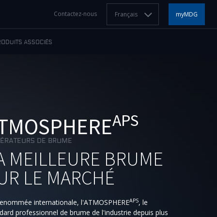
Contactez-nous
Français
myMDG
RODUITS ASSOCIÉS
APS
TMOSPHERE
ÉRATEURS DE BRUME
A MEILLEURE BRUME
UR LE MARCHÉ
APS
renommée internationale, l'ATMOSPHERE
, le
dard professionnel de brume de l'industrie depuis plus