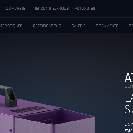
OÙ ACHETER
RENCONTREZ-NOUS
ACTUALITÉS
TÉRISTIQUES
SPÉCIFICATIONS
GALERIE
DOCUMENTS
P
A
GÉN
L
S
De 
stan