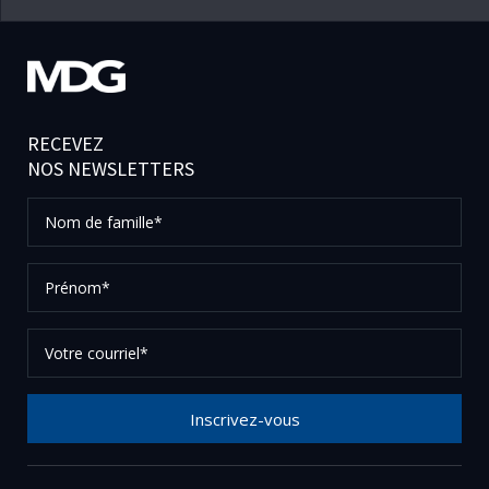
RECEVEZ
NOS NEWSLETTERS
Nom
de
famille*
Prénom*
Votre
courriel*
Inscrivez-vous
Merci de votre inscription à notre newsletter, vérifier
vos courriels afin de confirmer votre demande.