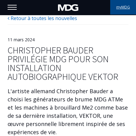
myMDG
Retour à toutes les nouvelles
PRODUITS
SUPPORT
11 mars 2024
CHRISTOPHER BAUDER
PORTFOLIO
PRIVILÉGIE MDG POUR SON
INSTALLATION
À PROPOS
AUTOBIOGRAPHIQUE VEKTOR
OÙ ACHETER
L'artiste allemand Christopher Bauder a
RENCONTREZ-NOUS
choisi les générateurs de brume MDG ATMe
et les machines à brouillard Me2 comme base
ACTUALITÉS
de sa dernière installation, VEKTOR, une
œuvre personnelle librement inspirée de ses
Contactez-nous
expériences de vie.