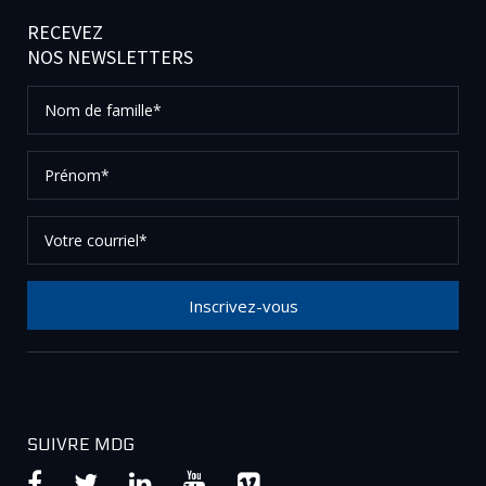
RECEVEZ
NOS NEWSLETTERS
Nom
de
famille*
Prénom*
Votre
courriel*
Inscrivez-vous
Merci de votre inscription à notre newsletter, vérifier
vos courriels afin de confirmer votre demande.
SUIVRE MDG