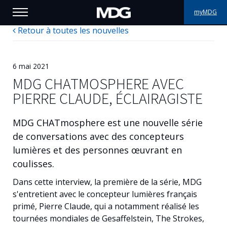
myMDG
Retour à toutes les nouvelles
PRODUITS
SUPPORT
6 mai 2021
MDG CHATMOSPHERE AVEC
PORTFOLIO
PIERRE CLAUDE, ÉCLAIRAGISTE
À PROPOS
MDG CHATmosphere est une nouvelle série
de conversations avec des concepteurs
OÙ ACHETER
lumières et des personnes œuvrant en
coulisses.
RENCONTREZ-NOUS
Dans cette interview, la première de la série, MDG
ACTUALITÉS
s'entretient avec le concepteur lumières français
primé, Pierre Claude, qui a notamment réalisé les
Contactez-nous
tournées mondiales de Gesaffelstein, The Strokes,