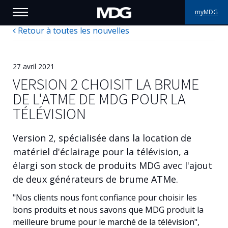
myMDG
Retour à toutes les nouvelles
PRODUITS
SUPPORT
27 avril 2021
VERSION 2 CHOISIT LA BRUME
PORTFOLIO
DE L'ATME DE MDG POUR LA
TÉLÉVISION
À PROPOS
Version 2, spécialisée dans la location de
OÙ ACHETER
matériel d'éclairage pour la télévision, a
élargi son stock de produits MDG avec l'ajout
RENCONTREZ-NOUS
de deux générateurs de brume ATMe.
ACTUALITÉS
"Nos clients nous font confiance pour choisir les
bons produits et nous savons que MDG produit la
Contactez-nous
meilleure brume pour le marché de la télévision",