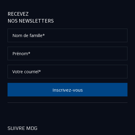
RECEVEZ
NOS NEWSLETTERS
Nom
de
famille*
Prénom*
Votre
courriel*
Inscrivez-vous
Merci de votre inscription à notre newsletter, vérifier
vos courriels afin de confirmer votre demande.
SUIVRE MDG