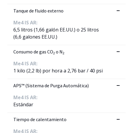
Tanque de fluido externo
Me4 IS AR:
6,5 litros (1,66 galón EE.UU.) o 25 litros
(6,6 galones EE.UU.)
Consumo de gas CO
o N
2
2
Me4 IS AR:
1 kilo (2,2 lb) por hora a 2,76 bar / 40 psi
APS™ (Sistema de Purga Automática)
Me4 IS AR:
Estándar
Tiempo de calentamiento
Me4 IS AR: