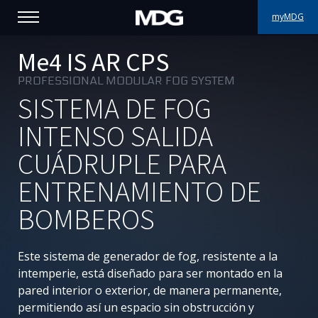
myMDG
PRODUCTOS
Me4 IS AR CPS
PROFESSIONAL MODULAR FOG SYSTEM
ASISTENCIA
SISTEMA DE FOG
PORFOLIO
INTENSO SALIDA
CUÁDRUPLE PARA
ACERCA DE MDG
ENTRENAMIENTO DE
DÓNDE COMPRAR
BOMBEROS
VISÍTENOS
Este sistema de generador de fog, resistente a la
NOTICIAS
intemperie, está diseñado para ser montado en la
pared interior o exterior, de manera permanente,
Contáctenos
permitiendo así un espacio sin obstrucción y