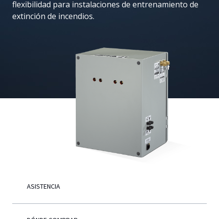
flexibilidad para instalaciones de entrenamiento de
Español
extinción de incendios.
ASISTENCIA