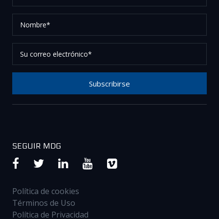
Nombre*
Su
correo
electrónico*
Subscribirse
Gracias por suscribirse a nuestro boletín, por favor
revise su correo electrónico para confirmar su
solicitud.
SEGUIR MDG
Política de cookies
Términos de Uso
Política de Privacidad