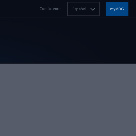
Contáctenos
Español
myMDG