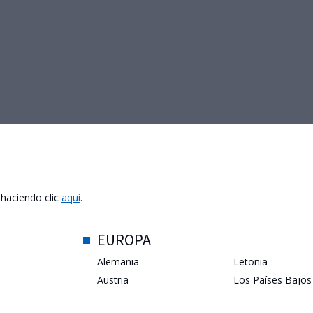
 haciendo clic
aqui
.
EUROPA
Alemania
Letonia
Austria
Los Países Bajos
bes Unidos
Bélgica
Luxemburgo