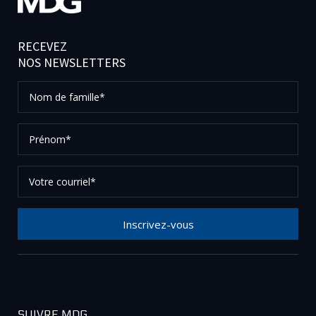
RECEVEZ
NOS NEWSLETTERS
Nom
de
famille*
Prénom*
Votre
courriel*
Inscrivez-vous
Merci de votre inscription à notre newsletter, vérifier
vos courriels afin de confirmer votre demande.
SUIVRE MDG