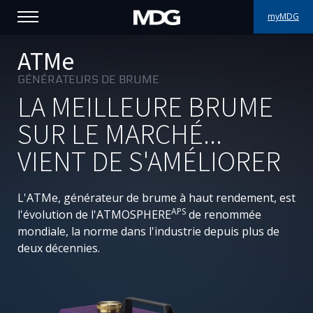
myMDG
PRODUITS
ATMe
GÉNÉRATEURS DE BRUME
SUPPORT
LA MEILLEURE BRUME
PORTFOLIO
SUR LE MARCHÉ...
VIENT DE S'AMÉLIORER
À PROPOS
OÙ ACHETER
L'
ATMe
, générateur de brume à haut rendement, est
APS
l'évolution de l'ATMOSPHERE
de renommée
RENCONTREZ-NOUS
mondiale, la norme dans l'industrie depuis plus de
deux décennies.
ACTUALITÉS
Contactez-nous