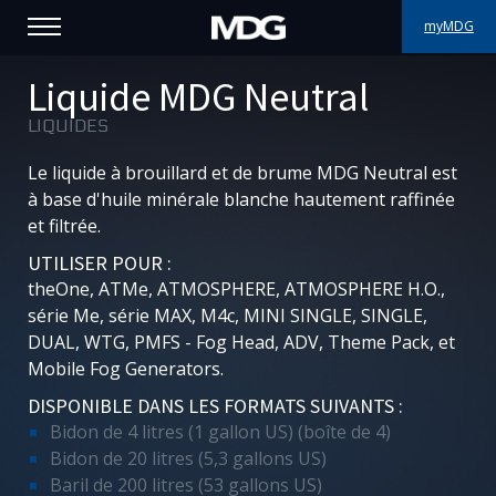
myMDG
PRODUITS
Liquide MDG Neutral
LIQUIDES
SUPPORT
Le liquide à brouillard et de brume MDG Neutral est
PORTFOLIO
à base d'huile minérale blanche hautement raffinée
et filtrée.
À PROPOS
UTILISER POUR :
theOne, ATMe, ATMOSPHERE, ATMOSPHERE H.O.,
OÙ ACHETER
série Me, série MAX, M4c, MINI SINGLE, SINGLE,
DUAL, WTG, PMFS - Fog Head, ADV, Theme Pack, et
RENCONTREZ-NOUS
Mobile Fog Generators.
DISPONIBLE DANS LES FORMATS SUIVANTS :
ACTUALITÉS
Bidon de 4 litres (1 gallon US) (boîte de 4)
Bidon de 20 litres (5,3 gallons US)
Contactez-nous
Baril de 200 litres (53 gallons US)