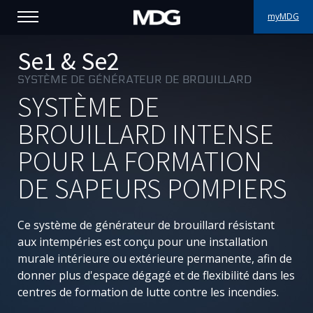
myMDG
PRODUITS
Se1 & Se2
SYSTÈME DE GÉNÉRATEUR DE BROUILLARD
SUPPORT
SYSTÈME DE
PORTFOLIO
BROUILLARD INTENSE
POUR LA FORMATION
À PROPOS
DE SAPEURS POMPIERS
OÙ ACHETER
Ce système de générateur de brouillard résistant
RENCONTREZ-NOUS
aux intempéries est conçu pour une installation
murale intérieure ou extérieure permanente, afin de
ACTUALITÉS
donner plus d'espace dégagé et de flexibilité dans les
centres de formation de lutte contre les incendies.
Contactez-nous