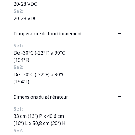
20-28 VDC
Se2:
20-28 VDC
Température de fonctionnement
Se1:
De -30°C (-22°F) à 90°C
(194°F)
Se2:
De -30°C (-22°F) à 90°C
(194°F)
Dimensions du générateur
Se1:
33 cm (13”) P x 40,6 cm
(16”) L x 50,8 cm (20”) H
Se2: