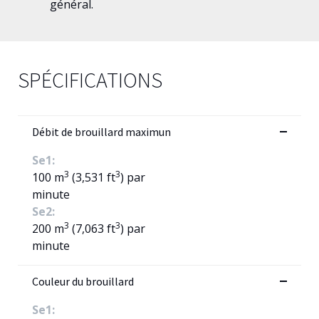
général.
SPÉCIFICATIONS
Débit de brouillard maximun
Se1:
3
3
100 m
(3,531 ft
) par
minute
Se2:
3
3
200 m
(7,063 ft
) par
minute
Couleur du brouillard
Se1: