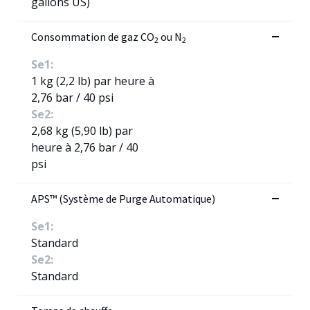
gallons US)
Consommation de gaz CO
ou N
2
2
Se1:
1 kg (2,2 lb) par heure à
2,76 bar / 40 psi
Se2:
2,68 kg (5,90 lb) par
heure à 2,76 bar / 40
psi
APS™ (Système de Purge Automatique)
Se1:
Standard
Se2:
Standard