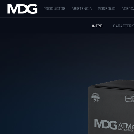
PRODUCTOS
ASISTENCIA
PORFOLIO
ACERC
PRODUCTOS
INTRO
CARACTERÍS
ASISTENCIA
PORFOLIO
ACERCA DE MDG
DÓNDE COMPRAR
VISÍTENOS
NOTICIAS
Contáctenos
Español