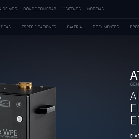
A DE MDG
DÓNDE COMPRAR
VISÍTENOS
NOTICIAS
TICAS
ESPECIFICACIONES
GALERÍA
DOCUMENTOS
PRO
A
GEN
A
E
E
El A