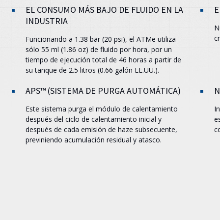
EL CONSUMO MÁS BAJO DE FLUIDO EN LA
E
INDUSTRIA
N
c
Funcionando a 1.38 bar (20 psi), el
ATMe
utiliza
sólo 55 ml (1.86 oz) de fluido por hora, por un
tiempo de ejecución total de 46 horas a partir de
su tanque de 2.5 litros (0.66 galón EE.UU.).
APS™ (SISTEMA DE PURGA AUTOMÁTICA)
N
Este sistema purga el módulo de calentamiento
I
después del ciclo de calentamiento inicial y
e
después de cada emisión de haze subsecuente,
c
previniendo acumulación residual y atasco.