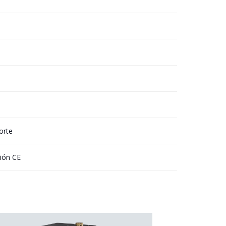
orte
ción CE