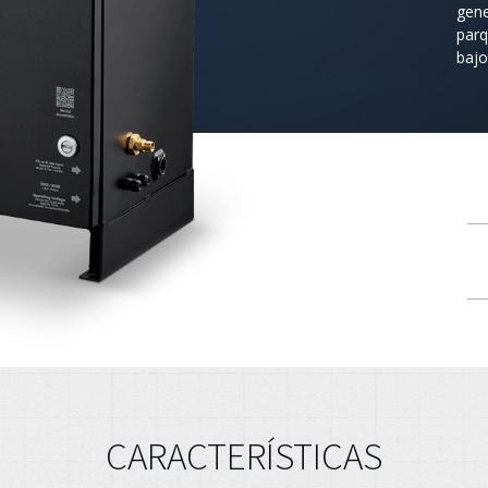
gene
parq
bajo 
CARACTERÍSTICAS