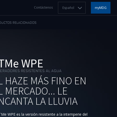
Contáctenos
Español
myMDG
DUCTOS RELACIONADOS
TMe WPE
ERADORES RESISTENTES AL AGUA
L HAZE MÁS FINO EN
L MERCADO... LE
NCANTA LA LLUVIA
TMe WPE es la versión resistente a la intemperie del