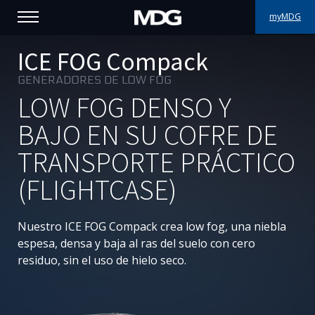
myMDG
PRODUCTOS
ICE FOG Compack
GENERADORES DE LOW FOG
ASISTENCIA
LOW FOG DENSO Y
PORFOLIO
BAJO EN SU COFRE DE
TRANSPORTE PRÁCTICO
ACERCA DE MDG
(FLIGHTCASE)
DÓNDE COMPRAR
Nuestro ICE FOG Compack crea low fog, una niebla
VISÍTENOS
espesa, densa y baja al ras del suelo con cero
residuo, sin el uso de hielo seco.
NOTICIAS
Contáctenos