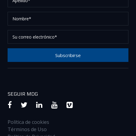
Nombre*
Su
correo
electrónico*
Subscribirse
Gracias por suscribirse a nuestro boletín, por favor
revise su correo electrónico para confirmar su
solicitud.
SEGUIR MDG
Política de cookies
Términos de Uso