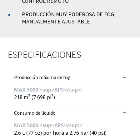
CONTROL REMOTO
PRODUCCIÓN MUY PODEROSA DE FOG,
MANUALMENTE AJUSTABLE
ESPECIFICACIONES
Producción máxima de fog
MAX 5000 <sup>APS</sup>:
3
3
218 m
(7 698 pi
)
Consumo de líquido
MAX 5000 <sup>APS</sup>:
2,6 L (77 oz) por hora a 2,76 bar (40 psi)