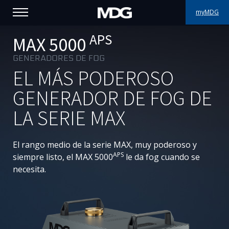
myMDG
APS
PRODUCTOS
MAX 5000
GENERADORES DE FOG
ASISTENCIA
EL MÁS PODEROSO
PORFOLIO
GENERADOR DE FOG DE
LA SERIE MAX
ACERCA DE MDG
DÓNDE COMPRAR
El rango medio de la serie MAX, muy poderoso y
APS
siempre listo, el MAX 5000
le da fog cuando se
VISÍTENOS
necesita.
NOTICIAS
Contáctenos