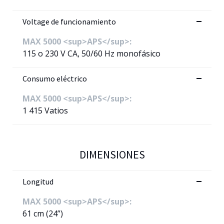
Voltage de funcionamiento
MAX 5000 <sup>APS</sup>:
115 o 230 V CA, 50/60 Hz monofásico
Consumo eléctrico
MAX 5000 <sup>APS</sup>:
1 415 Vatios
DIMENSIONES
Longitud
MAX 5000 <sup>APS</sup>:
61 cm (24”)