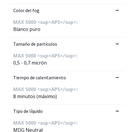
Color del fog
MAX 5000 <sup>APS</sup>:
Blanco puro
Tamaño de partículos
MAX 5000 <sup>APS</sup>:
0,5 - 0,7 micrón
Tiempo de calentamiento
MAX 5000 <sup>APS</sup>:
8 minutos (máximo)
Tipo de líquido
MAX 5000 <sup>APS</sup>:
MDG Neutral