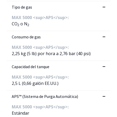
Tipo de gas
MAX 5000 <sup>APS</sup>:
CO
o N
2
2
Consumo de gas
MAX 5000 <sup>APS</sup>:
2,25 kg (5 lb) por hora a 2,76 bar (40 psi)
Capacidad del tanque
MAX 5000 <sup>APS</sup>:
2,5 L (0,66 galón EE.UU.)
APS™ (Sistema de Purga Automática)
MAX 5000 <sup>APS</sup>:
Estándar