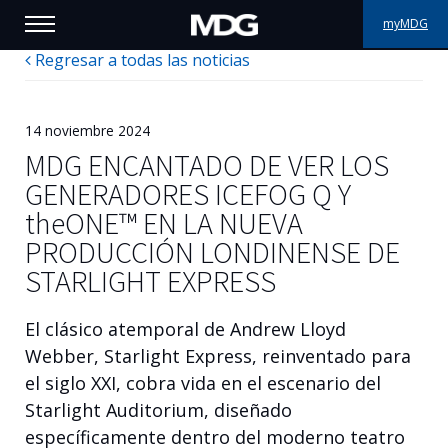
myMDG
Regresar a todas las noticias
PRODUCTOS
ASISTENCIA
14 noviembre 2024
MDG ENCANTADO DE VER LOS
PORFOLIO
GENERADORES ICEFOG Q Y
the
ONE™ EN LA NUEVA
ACERCA DE MDG
PRODUCCIÓN LONDINENSE DE
STARLIGHT EXPRESS
DÓNDE COMPRAR
VISÍTENOS
El clásico atemporal de Andrew Lloyd
Webber, Starlight Express, reinventado para
NOTICIAS
el siglo XXI, cobra vida en el escenario del
Starlight Auditorium, diseñado
Contáctenos
específicamente dentro del moderno teatro