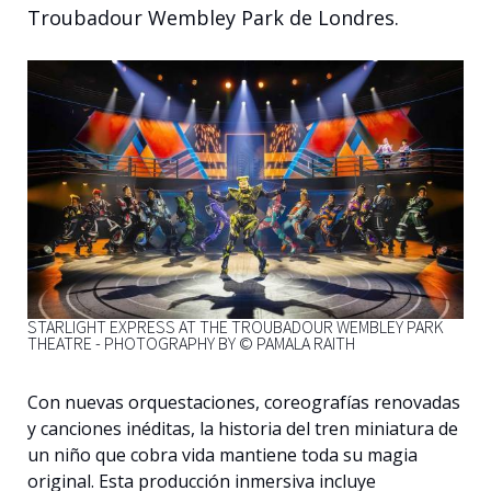
Troubadour Wembley Park de Londres.
Español
STARLIGHT EXPRESS AT THE TROUBADOUR WEMBLEY PARK
THEATRE - PHOTOGRAPHY BY © PAMALA RAITH
Con nuevas orquestaciones, coreografías renovadas
y canciones inéditas, la historia del tren miniatura de
un niño que cobra vida mantiene toda su magia
original. Esta producción inmersiva incluye