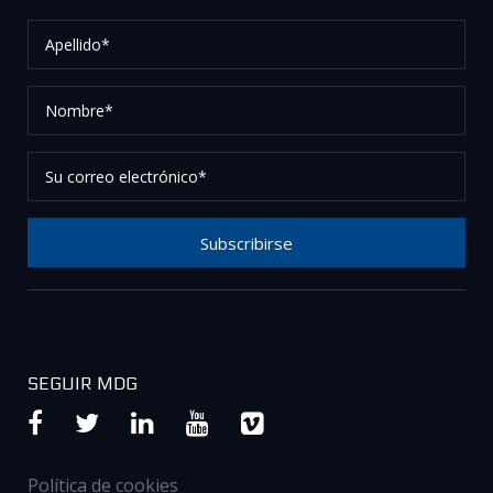
Apellido*
Nombre*
Su
correo
electrónico*
Subscribirse
Gracias por suscribirse a nuestro boletín, por favor
revise su correo electrónico para confirmar su
solicitud.
SEGUIR MDG
Política de cookies