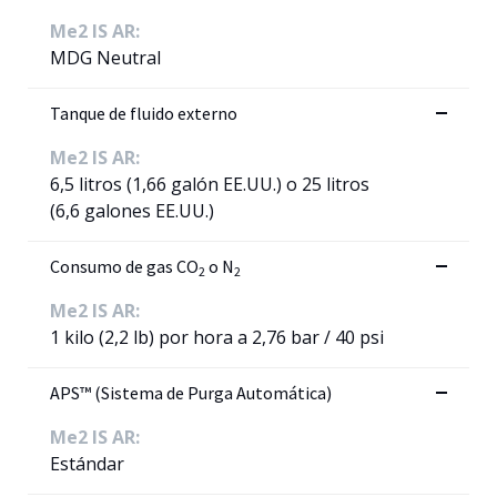
Me2 IS AR:
MDG Neutral
Tanque de fluido externo
Me2 IS AR:
6,5 litros (1,66 galón EE.UU.) o 25 litros
(6,6 galones EE.UU.)
Consumo de gas CO
o N
2
2
Me2 IS AR:
1 kilo (2,2 lb) por hora a 2,76 bar / 40 psi
APS™ (Sistema de Purga Automática)
Me2 IS AR:
Estándar