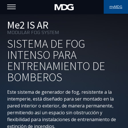
myMDG
PRODUCTOS
Me2 IS AR
MODULAR FOG SYSTEM
ASISTENCIA
SISTEMA DE FOG
PORFOLIO
INTENSO PARA
ENTRENAMIENTO DE
ACERCA DE MDG
BOMBEROS
DÓNDE COMPRAR
Este sistema de generador de fog, resistente a la
VISÍTENOS
intemperie, está diseñado para ser montado en la
pared interior o exterior, de manera permanente,
NOTICIAS
permitiendo así un espacio sin obstrucción y
flexibilidad para instalaciones de entrenamiento de
Contáctenos
extinción de incendios.