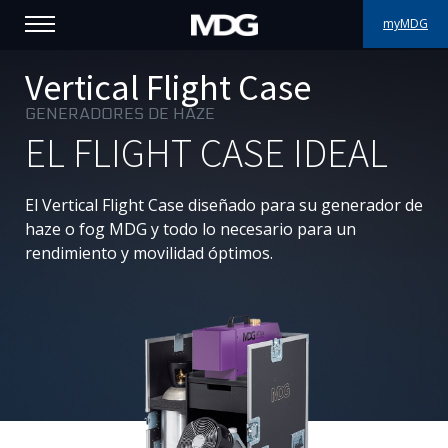
myMDG
PRODUCTOS
Vertical Flight Case
GENERADORES DE HAZE
ASISTENCIA
EL FLIGHT CASE IDEAL
PORFOLIO
El Vertical Flight Case diseñado para su generador de
ACERCA DE MDG
haze o fog MDG y todo lo necesario para un
rendimiento y movilidad óptimos.
DÓNDE COMPRAR
VISÍTENOS
NOTICIAS
Contáctenos