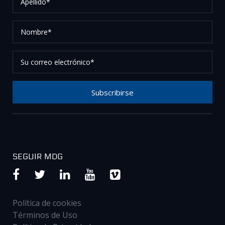
Nombre*
Su
correo
electrónico*
Subscribirse
Gracias por suscribirse a nuestro boletín, por favor
revise su correo electrónico para confirmar su
solicitud.
SEGUIR MDG
Política de cookies
Términos de Uso