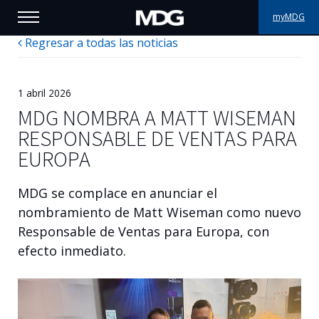
myMDG
Regresar a todas las noticias
PRODUCTOS
ASISTENCIA
1 abril 2026
MDG NOMBRA A MATT WISEMAN
PORFOLIO
RESPONSABLE DE VENTAS PARA
EUROPA
ACERCA DE MDG
MDG se complace en anunciar el
DÓNDE COMPRAR
nombramiento de Matt Wiseman como nuevo
Responsable de Ventas para Europa, con
VISÍTENOS
efecto inmediato.
NOTICIAS
Contáctenos