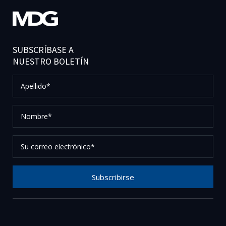
SUBSCRÍBASE A
NUESTRO BOLETÍN
Apellido*
Nombre*
Su
correo
electrónico*
Subscribirse
Gracias por suscribirse a nuestro boletín, por favor
revise su correo electrónico para confirmar su
solicitud.