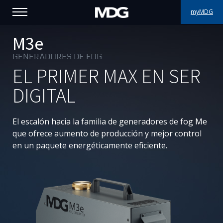
myMDG
PRODUCTOS
M3e
GENERADORES DE FOG
ASISTENCIA
EL PRIMER MAX EN SER
PORFOLIO
DIGITAL
ACERCA DE MDG
El escalón hacia la familia de generadores de fog Me
que ofrece aumento de producción y mejor control
DÓNDE COMPRAR
en un paquete energéticamente eficiente.
VISÍTENOS
NOTICIAS
Contáctenos