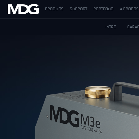
PRODUITS
SUPPORT
PORTFOLIO
À PROPOS
PRODUITS
INTRO
CARAC
SUPPORT
PORTFOLIO
À PROPOS
OÙ ACHETER
RENCONTREZ-NOUS
ACTUALITÉS
Contactez-nous
Français