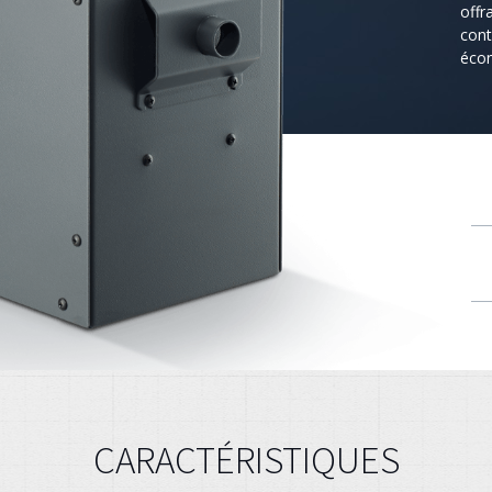
offr
cont
écon
CARACTÉRISTIQUES